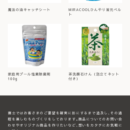
魔法の油キャッチシート
MIRACOOLひんやり首元ベル
ト
家庭用プール塩素除菌剤
茶洗顔石けん（泡立てネット
100g
付き）
富士ではお客さまのご要望を確実に形にするまで追及し､その過
程を楽しむものづくりをしております｡商品についてのお問い合
わせやオリジナル商品を作りたいなど､想いをカタチにお気軽に