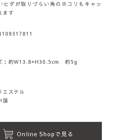
いヒダが取りづらい角のホコリもキャッ
れます
4109317811
：約W13.8×H30.5cm 約5g
リエステル
中国
Online Shopで見る