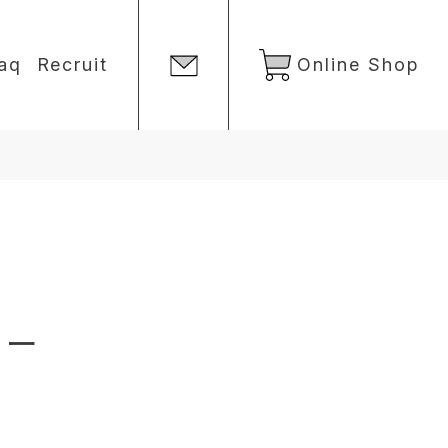
aq
Recruit
Online Shop
バー