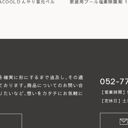
RACOOLひんやり首元ベル
家庭用プール塩素除菌剤 10
を確実に形にするまで追及し､その過
052-7
ております｡商品についてのお問い合
【営業時間】9:0
りたいなど､想いをカタチにお気軽に
【定休日】土