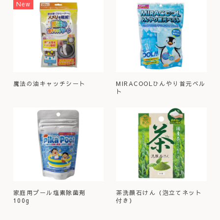
New
魔法の油キャッチシート
MIRACOOLひんやり首元ベル
ト
家庭用プール塩素除菌剤
茶洗顔石けん（泡立てネット
100g
付き）