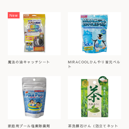
New
魔法の油キャッチシート
MIRACOOLひんやり首元ベル
ト
家庭用プール塩素除菌剤
茶洗顔石けん（泡立てネット