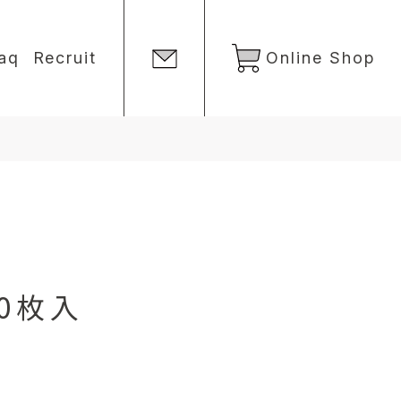
aq
Recruit
Online Shop
0枚入