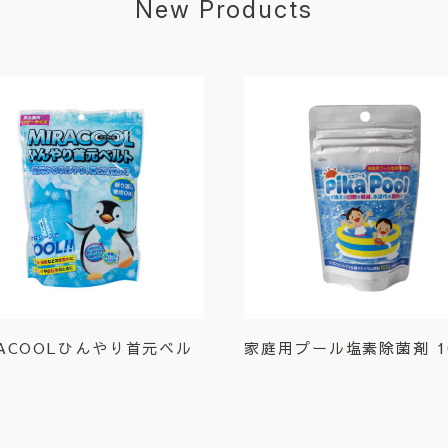
New Products
RACOOLひんやり首元ベル
家庭用プール塩素除菌剤 10