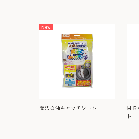
New
魔法の油キャッチシート
MI
ト